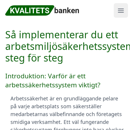
Kvalitetsbanken
Ope
Så implementerar du ett
arbetsmiljösäkerhetssyste
steg för steg
Introduktion: Varför är ett
arbetssäkerhetssystem viktigt?
Arbetssäkerhet är en grundläggande pelare
på varje arbetsplats som säkerställer
medarbetarnas välbefinnande och företagets
smidiga verksamhet. Ett väl fungerande
säkerhetssystem förebygger inte bara olyckor,